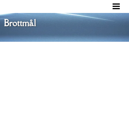
VAD ÄR ETT BROTTMÅL
BROTTSOFFERMYNDIGHETEN
Brottmål
RÄTTSPROCESS
FÖRSVAR
BLOGG