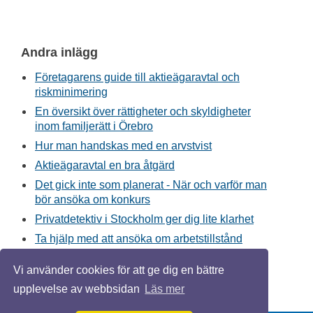
Andra inlägg
Företagarens guide till aktieägaravtal och
riskminimering
En översikt över rättigheter och skyldigheter
inom familjerätt i Örebro
Hur man handskas med en arvstvist
Aktieägaravtal en bra åtgärd
Det gick inte som planerat - När och varför man
bör ansöka om konkurs
Privatdetektiv i Stockholm ger dig lite klarhet
Ta hjälp med att ansöka om arbetstillstånd
Hjälp av en offentlig försvarare
Vi använder cookies för att ge dig en bättre
Tips för att lösa vårdnadstvist i Göteborg
upplevelse av webbsidan
Läs mer