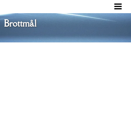
VAD ÄR ETT BROTTMÅL
BROTTSOFFERMYNDIGHETEN
Brottmål
RÄTTSPROCESS
FÖRSVAR
BLOGG