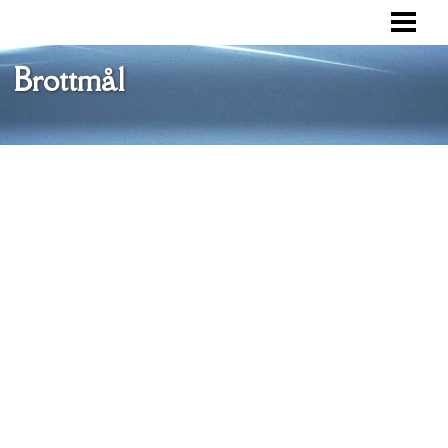
VAD ÄR ETT BROTTMÅL
BROTTSOFFERMYNDIGHETEN
Brottmål
RÄTTSPROCESS
FÖRSVAR
BLOGG