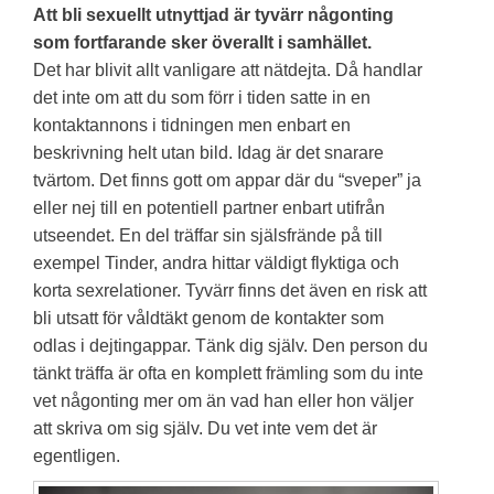
Att bli sexuellt utnyttjad är tyvärr någonting
som fortfarande sker överallt i samhället.
Det har blivit allt vanligare att nätdejta. Då handlar
det inte om att du som förr i tiden satte in en
kontaktannons i tidningen men enbart en
beskrivning helt utan bild. Idag är det snarare
tvärtom. Det finns gott om appar där du “sveper” ja
eller nej till en potentiell partner enbart utifrån
utseendet. En del träffar sin själsfrände på till
exempel Tinder, andra hittar väldigt flyktiga och
korta sexrelationer. Tyvärr finns det även en risk att
bli utsatt för våldtäkt genom de kontakter som
odlas i dejtingappar. Tänk dig själv. Den person du
tänkt träffa är ofta en komplett främling som du inte
vet någonting mer om än vad han eller hon väljer
att skriva om sig själv. Du vet inte vem det är
egentligen.