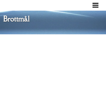
VAD ÄR ETT BROTTMÅL
BROTTSOFFERMYNDIGHETEN
Brottmål
RÄTTSPROCESS
FÖRSVAR
BLOGG