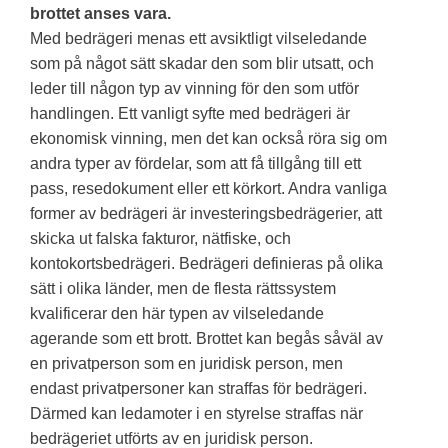
brottet anses vara.
Med bedrägeri menas ett avsiktligt vilseledande
som på något sätt skadar den som blir utsatt, och
leder till någon typ av vinning för den som utför
handlingen. Ett vanligt syfte med bedrägeri är
ekonomisk vinning, men det kan också röra sig om
andra typer av fördelar, som att få tillgång till ett
pass, resedokument eller ett körkort. Andra vanliga
former av bedrägeri är investeringsbedrägerier, att
skicka ut falska fakturor, nätfiske, och
kontokortsbedrägeri. Bedrägeri definieras på olika
sätt i olika länder, men de flesta rättssystem
kvalificerar den här typen av vilseledande
agerande som ett brott. Brottet kan begås såväl av
en privatperson som en juridisk person, men
endast privatpersoner kan straffas för bedrägeri.
Därmed kan ledamoter i en styrelse straffas när
bedrägeriet utförts av en juridisk person.