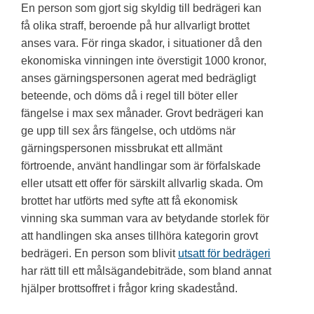
En person som gjort sig skyldig till bedrägeri kan
få olika straff, beroende på hur allvarligt brottet
anses vara. För ringa skador, i situationer då den
ekonomiska vinningen inte överstigit 1000 kronor,
anses gärningspersonen agerat med bedrägligt
beteende, och döms då i regel till böter eller
fängelse i max sex månader. Grovt bedrägeri kan
ge upp till sex års fängelse, och utdöms när
gärningspersonen missbrukat ett allmänt
förtroende, använt handlingar som är förfalskade
eller utsatt ett offer för särskilt allvarlig skada. Om
brottet har utförts med syfte att få ekonomisk
vinning ska summan vara av betydande storlek för
att handlingen ska anses tillhöra kategorin grovt
bedrägeri. En person som blivit
utsatt för bedrägeri
har rätt till ett målsägandebiträde, som bland annat
hjälper brottsoffret i frågor kring skadestånd.