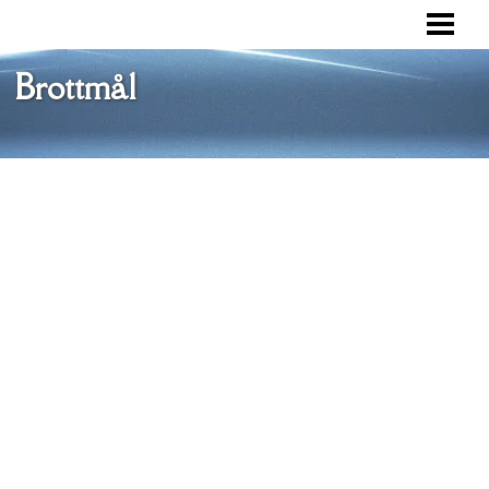
VAD ÄR ETT BROTTMÅL
BROTTSOFFERMYNDIGHETEN
Brottmål
RÄTTSPROCESS
FÖRSVAR
BLOGG