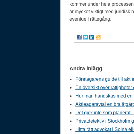
kommer under hela processen a
är mycket viktigt med juridisk 
eventuell rättegång.
Andra inlägg
Företagarens guide till akt
En översikt över rättigheter
Hur man handskas med en a
Aktieägaravtal en bra åtgär
Det gick inte som planerat
Privatdetektiv i Stockholm ge
Hitta rätt advokat i Solna e