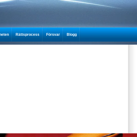
heten
Rättsprocess
Försvar
Blogg