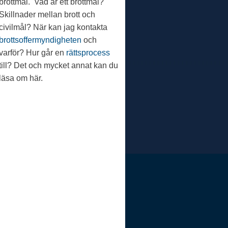
brottmål. Vad är ett brottmål?
Skillnader mellan brott och
civilmål? När kan jag kontakta
brottsoffermyndigheten
och
varför? Hur går en
rättsprocess
till? Det och mycket annat kan du
läsa om här.