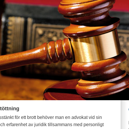
töttning
isstänkt för ett brott behöver man en advokat vid sin
h erfarenhet av juridik tillsammans med personligt