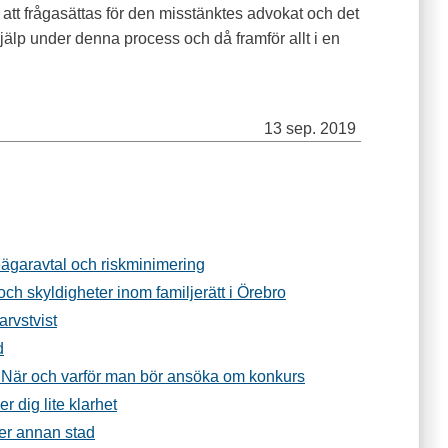
tt frågasättas för den misstänktes advokat och det
hjälp under denna process och då framför allt i en
13 sep. 2019
ieägaravtal och riskminimering
 och skyldigheter inom familjerätt i Örebro
rvstvist
d
 - När och varför man bör ansöka om konkurs
r dig lite klarhet
ller annan stad