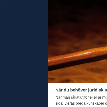
När du behöver juridisk s
När man råkat ut för eller är m
sida. Deras breda kunskaper oc