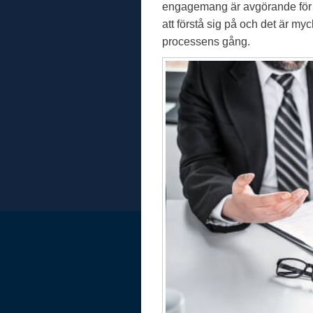
engagemang är avgörande för e
att förstå sig på och det är myc
processens gång.