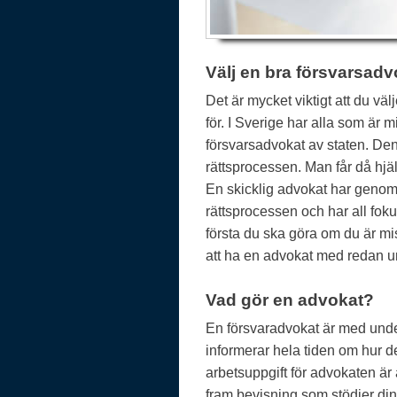
Välj en bra försvarsadv
Det är mycket viktigt att du vä
för. I Sverige har alla som är miss
försvarsadvokat av staten. Den
rättsprocessen. Man får då hjälp
En skicklig advokat har genom 
rättsprocessen och har all foku
första du ska göra om du är miss
att ha en advokat med redan un
Vad gör en advokat?
En försvaradvokat är med under
informerar hela tiden om hur de
arbetsuppgift för advokaten är 
fram bevisning som stödjer di