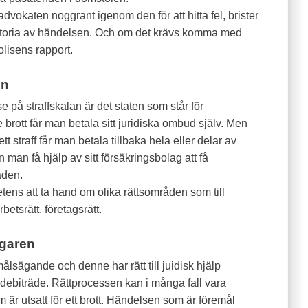
advokaten noggrant igenom den för att hitta fel, brister
historia av händelsen. Och om det krävs komma med
olisens rapport.
en
e på straffskalan är det staten som står för
brott får man betala sitt juridiska ombud själv. Men
 straff får man betala tillbaka hela eller delar av
n man få hjälp av sitt försäkringsbolag att få
aden.
ens att ta hand om olika rättsområden som till
rbetsrätt, företagsrätt.
ägaren
 målsägande och denne har rätt till juidisk hjälp
debiträde. Rättprocessen kan i många fall vara
 är utsatt för ett brott. Händelsen som är föremål