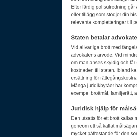
Efter färdig polisutredning går 
eller tillägg som stödjer din 
relevanta kompletteringar till p
Staten betalar advokat
Vid allvarliga brott med fängels
advokatens arvode. Vid mindre 
om man anses skyldig och får ett
kostnaden till staten. Ibland ka
ersättning för rättegångskostn
Många juridikbyråer har kompet
exempel brottmål, familjerätt, a
Juridisk hjälp för måls
Den utsatts för ett brott kallas
geneom ett så kallat målsägan
mycket påfrestande för den som