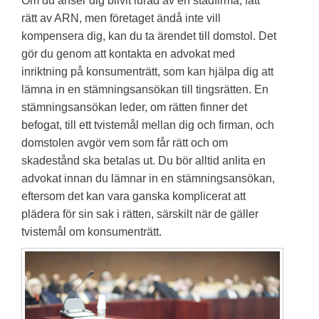
Om du anser dig blivit lurad av en städfirma, fått
rätt av ARN, men företaget ändå inte vill
kompensera dig, kan du ta ärendet till domstol. Det
gör du genom att kontakta en advokat med
inriktning på konsumenträtt, som kan hjälpa dig att
lämna in en stämningsansökan till tingsrätten. En
stämningsansökan leder, om rätten finner det
befogat, till ett tvistemål mellan dig och firman, och
domstolen avgör vem som får rätt och om
skadestånd ska betalas ut. Du bör alltid anlita en
advokat innan du lämnar in en stämningsansökan,
eftersom det kan vara ganska komplicerat att
plädera för sin sak i rätten, särskilt när de gäller
tvistemål om konsumenträtt.