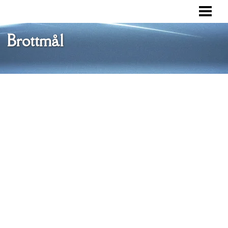
VAD ÄR ETT BROTTMÅL
BROTTSOFFERMYNDIGHETEN
Brottmål
RÄTTSPROCESS
FÖRSVAR
BLOGG